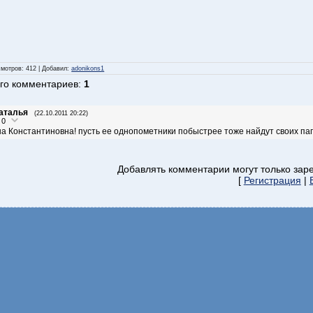
смотров
: 412 |
Добавил
:
adonikons1
го комментариев
:
1
аталья
(22.10.2011 20:22)
0
а Константиновна! пусть ее однопометники побыстрее тоже найдут своих пап
Добавлять комментарии могут только зар
[
Регистрация
|