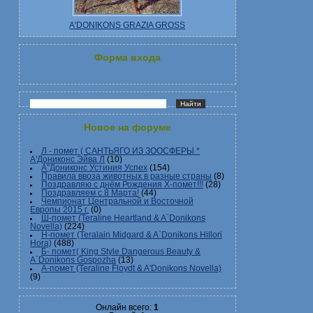
A'DONIKONS GRAZIA GROSS
Форма входа
Новое на форуме
Л - помет ( САНТЬЯГО ИЗ ЗООСФЕРЫ *
А'Дониконс Эйва Л
(10)
А"Дониконс Устиния Успех
(154)
Правила ввоза животных в разные страны
(8)
Поздравляю с днём Рождения Х-помет!!!
(28)
Поздравляем с 8 Марта!
(44)
Чемпионат Центральной и Восточной
Европы 2015 г.
(0)
Ш-помет (Teraline Heartland & A`Donikons
Novella)
(224)
Н-помет (Teralain Midgard & A`Donikons Hillori
Hora)
(488)
Б- помет( King Style Dangerous Beauty &
A`Donikons Gospozha
(13)
А-помет (Teraline Floydt & A'Donikons Novella)
(9)
Онлайн всего:
1