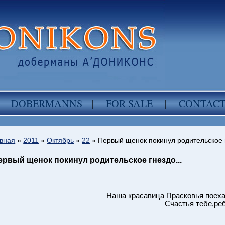
DOBERMANNS
|
FOR SALE
|
CONTAC
вная
»
2011
»
Октябрь
»
22
» Первый щенок покинул родительское г
ервый щенок покинул родительское гнездо...
Наша красавица Прасковья поеха
Счастья тебе,ре