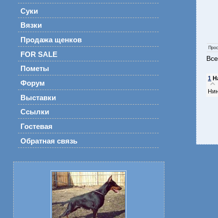
Суки
Вязки
Продажа щенков
Про
FOR SALE
Все
Пометы
1
Н
Форум
Нин
Выставки
Ссылки
Гостевая
Обратная связь