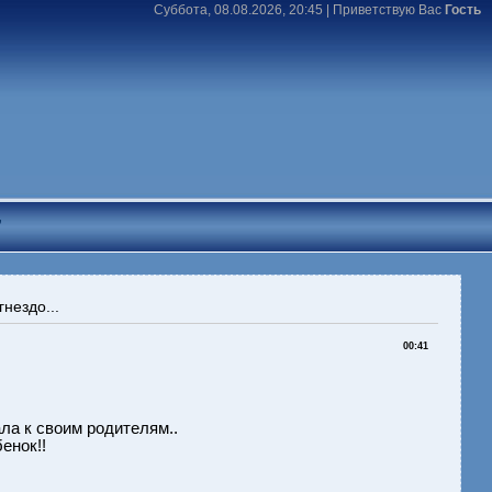
Суббота, 08.08.2026, 20:45 |
Приветствую Вас
Гость
T
нездо...
00:41
ла к своим родителям..
бенок!!