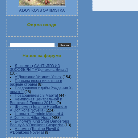
A'DONIKONS OPTIMISTKA
Форма входа
Новое на форуме
Л - помет ( САНТЬЯГО ИЗ
ЗООСФЕРЫ * А'Дониконс Эйва Л
(10)
А"Дониконс Устиния Успех
(154)
Правила ввоза животных в
разные страны
(8)
Поздравляю с днём Рождения Х-
помет!!!
(28)
Поздравляем с 8 Марта!
(44)
Чемпионат Центральной и
Восточной Европы 2015 г.
(0)
Ш-помет (Teraline Heartland &
A`Donikons Novella)
(224)
Н-помет (Teralain Midgard &
A`Donikons Hillori Hora)
(488)
Б- помет( King Style Dangerous
Beauty & A`Donikons Gospozha
(13)
А-помет (Teraline Floydt &
A'Donikons Novella)
(9)