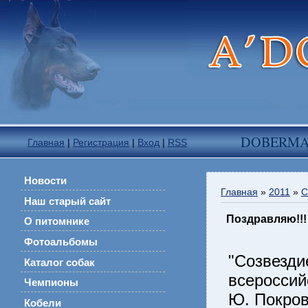
DOBERM
Главная
|
Регистрация
|
Вход
|
RSS
Новости
Главная
»
2011
»
С
Наш старый сайт
Поздравляю!!!
О питомнике
Фотоальбомы
"Созвезди
Каталог собак
всероссий
Чемпионы
Ю. Покро
Кобели