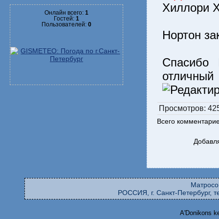
Хиллори 
Онлайн всего:
1
Гостей:
1
Пользователей:
0
Нортон за
Спасибо 
отлич
Просмотров
: 42
Всего комментари
Добавля
Матросо
РОССИЯ, г. Санкт-Петербург, те
A'Donikons k