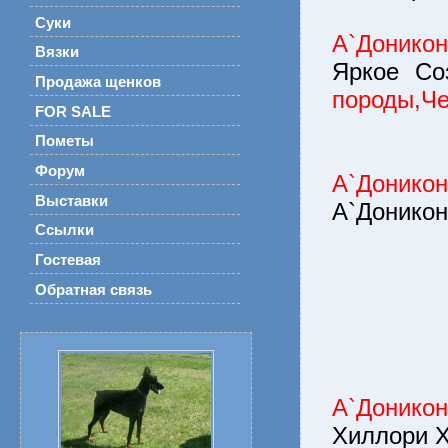
Суки
А`Донико
Вязки
Яркое С
Продажа щенков
породы,Ч
FOR SALE
Пометы
Форум
А`Донико
Выставки
А`Доникон
Ссылки
Гостевая
Обратная связь
А`Донико
Хиллори 