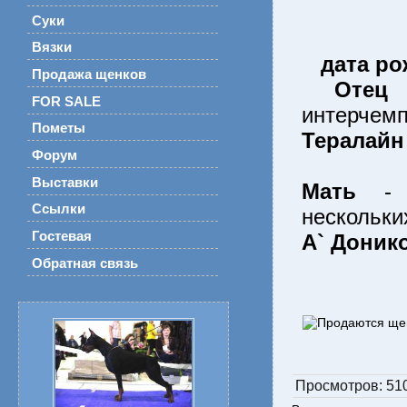
Суки
Вязки
дата ро
Продажа щенков
Оте
FOR SALE
интерчемп
Пометы
Тералайн
Форум
Выставки
Мать
- И
Ссылки
нескольки
Гостевая
А` Доник
Обратная связь
Просмотров
: 51