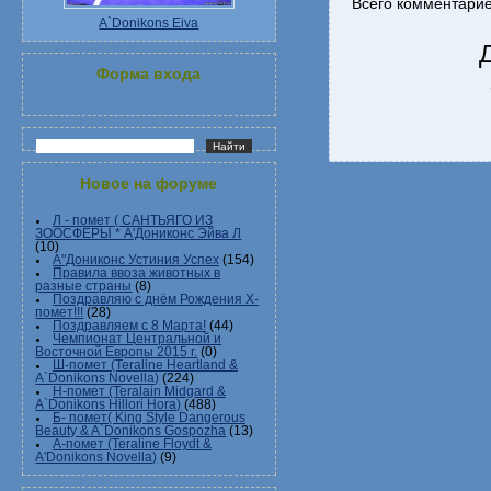
Всего комментари
A`Donikons Eiva
Форма входа
Новое на форуме
Л - помет ( САНТЬЯГО ИЗ
ЗООСФЕРЫ * А'Дониконс Эйва Л
(10)
А"Дониконс Устиния Успех
(154)
Правила ввоза животных в
разные страны
(8)
Поздравляю с днём Рождения Х-
помет!!!
(28)
Поздравляем с 8 Марта!
(44)
Чемпионат Центральной и
Восточной Европы 2015 г.
(0)
Ш-помет (Teraline Heartland &
A`Donikons Novella)
(224)
Н-помет (Teralain Midgard &
A`Donikons Hillori Hora)
(488)
Б- помет( King Style Dangerous
Beauty & A`Donikons Gospozha
(13)
А-помет (Teraline Floydt &
A'Donikons Novella)
(9)