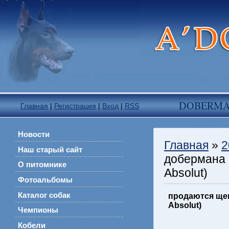
DOBERM
Главная
|
Регистрация
|
Вход
|
RSS
Новости
Главная
»
2
Наш старый сайт
добермана (
О питомнике
Absolut)
Фотоальбомы
Каталог собак
продаются щен
Absolut)
Чемпионы
Кобели