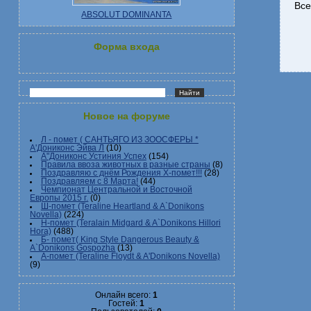
Все
ABSOLUT DOMINANTA
Форма входа
Новое на форуме
Л - помет ( САНТЬЯГО ИЗ ЗООСФЕРЫ *
А'Дониконс Эйва Л
(10)
А"Дониконс Устиния Успех
(154)
Правила ввоза животных в разные страны
(8)
Поздравляю с днём Рождения Х-помет!!!
(28)
Поздравляем с 8 Марта!
(44)
Чемпионат Центральной и Восточной
Европы 2015 г.
(0)
Ш-помет (Teraline Heartland & A`Donikons
Novella)
(224)
Н-помет (Teralain Midgard & A`Donikons Hillori
Hora)
(488)
Б- помет( King Style Dangerous Beauty &
A`Donikons Gospozha
(13)
А-помет (Teraline Floydt & A'Donikons Novella)
(9)
Онлайн всего:
1
Гостей:
1