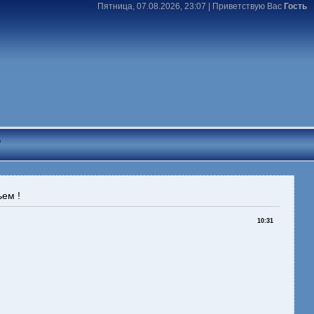
Пятница, 07.08.2026, 23:07 |
Приветствую Вас
Гость
T
ем !
10:31