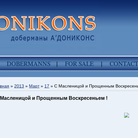
DOBERMANNS
|
FOR SALE
|
CONTAC
вная
»
2013
»
Март
»
17
» С Масленицой и Прощенным Воскресень
 Масленицой и Прощенным Воскресеньем !