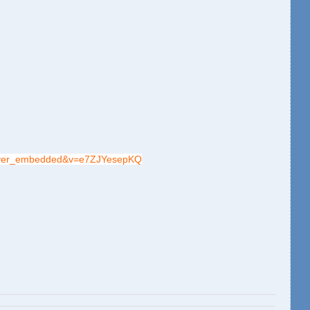
layer_embedded&v=e7ZJYesepKQ