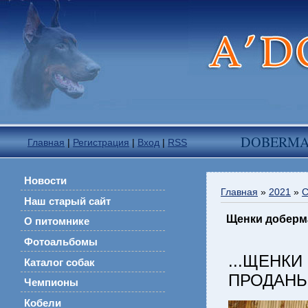
DOBERM
Главная
|
Регистрация
|
Вход
|
RSS
Новости
Главная
»
2021
»
С
Наш старый сайт
Щенки доберман
О питомнике
Фотоальбомы
...ЩЕНКИ
Каталог собак
ПРОДАНЫ........
Чемпионы
Кобели