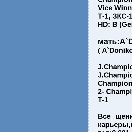
Vice Winn
Т-1, ЗКС-
HD: B (Ge
мать:A
( A`Donik
J.Champi
J.Champi
Champion
2- Champ
T-1
Все щенк
карьеры,