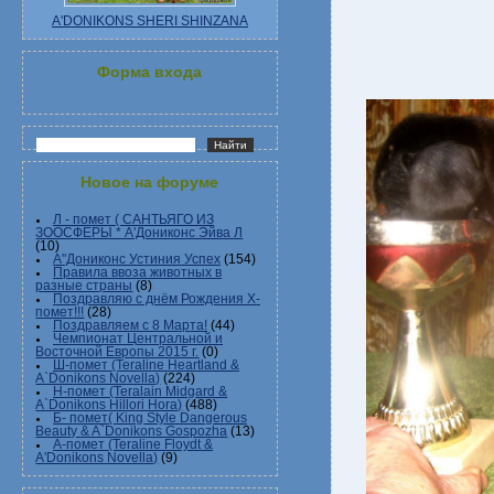
A'DONIKONS SHERI SHINZANA
Форма входа
Новое на форуме
Л - помет ( САНТЬЯГО ИЗ
ЗООСФЕРЫ * А'Дониконс Эйва Л
(10)
А"Дониконс Устиния Успех
(154)
Правила ввоза животных в
разные страны
(8)
Поздравляю с днём Рождения Х-
помет!!!
(28)
Поздравляем с 8 Марта!
(44)
Чемпионат Центральной и
Восточной Европы 2015 г.
(0)
Ш-помет (Teraline Heartland &
A`Donikons Novella)
(224)
Н-помет (Teralain Midgard &
A`Donikons Hillori Hora)
(488)
Б- помет( King Style Dangerous
Beauty & A`Donikons Gospozha
(13)
А-помет (Teraline Floydt &
A'Donikons Novella)
(9)