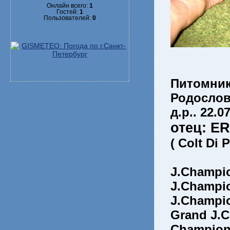
Онлайн всего:
1
Гостей:
1
Пользователей:
0
Питомник
Родосло
д.р.. 22.0
отец: E
( Colt Di 
J.Champi
J.Champi
J.Champi
Grand J.
Champion