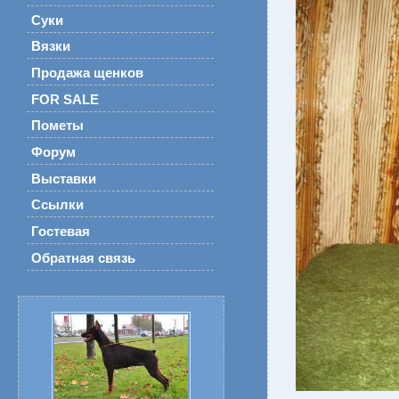
Суки
Вязки
Продажа щенков
FOR SALE
Пометы
Форум
Выставки
Ссылки
Гостевая
Обратная связь