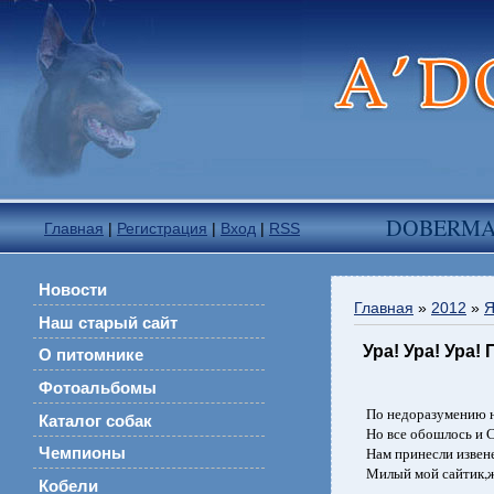
DOBERM
Главная
|
Регистрация
|
Вход
|
RSS
Новости
Главная
»
2012
»
Я
Наш старый сайт
Ура! Ура! Ура!
О питомнике
Фотоальбомы
По недоразумению на
Каталог собак
Но все обошлось и С
Нам принесли извен
Чемпионы
Милый мой сайтик,ж
Кобели