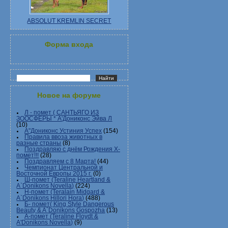
ABSOLUT KREMLIN SECRET
Форма входа
Новое на форуме
Л - помет ( САНТЬЯГО ИЗ
ЗООСФЕРЫ * А'Дониконс Эйва Л
(10)
А"Дониконс Устиния Успех
(154)
Правила ввоза животных в
разные страны
(8)
Поздравляю с днём Рождения Х-
помет!!!
(28)
Поздравляем с 8 Марта!
(44)
Чемпионат Центральной и
Восточной Европы 2015 г.
(0)
Ш-помет (Teraline Heartland &
A`Donikons Novella)
(224)
Н-помет (Teralain Midgard &
A`Donikons Hillori Hora)
(488)
Б- помет( King Style Dangerous
Beauty & A`Donikons Gospozha
(13)
А-помет (Teraline Floydt &
A'Donikons Novella)
(9)