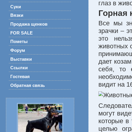
глаз в жив
Суки
Горная 
Вязки
Все мы зн
Продажа щенков
зрачки – э
FOR SALE
это нель
Пометы
животных с
Форум
принимающ
Выставки
дает козам
Ссылки
себя, то 
необходимо
Гостевая
видит на 1
Обратная связь
Следоват
могут виде
которые в 
целью огр