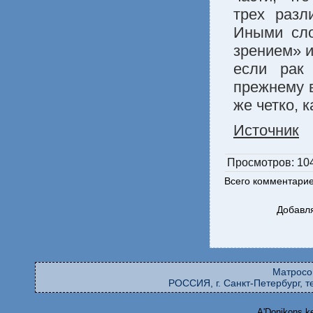
трех разл
Иными сло
зрением» и
если рак 
прежнему в
же четко, 
Источник
Просмотров
: 10
Всего комментари
Добавля
Матросо
РОССИЯ, г. Санкт-Петербург, те
A'Donikons k