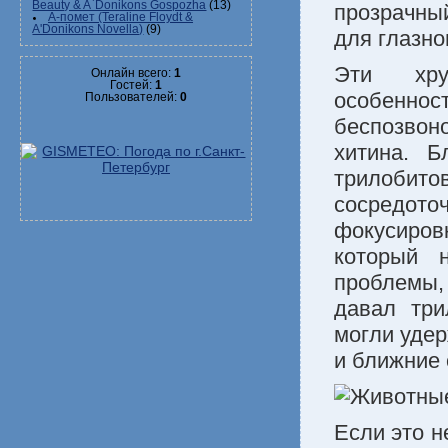
Beauty & A`Donikons Gospozha
(13)
прозрачны
А-помет (Teraline Floydt &
A'Donikons Novella)
(9)
для глазно
Эти хру
Онлайн всего:
1
Гостей:
1
особеннос
Пользователей:
0
беспозво
хитина. Б
трилобито
сосредоточ
фокусиров
который 
проблемы,
давал три
могли удер
и ближние 
Если это н