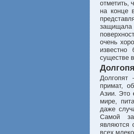
отметить, 
на конце 
представ
защищала
поверхност
очень хор
известно
существе 
Долгоп
Долгопят 
примат, о
Азии. Это
мире, пит
даже случ
Самой за
являются 
всех млек