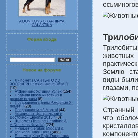
осьминогов
A'DONIKONS GRAPHINYA
GALAKTIKA
Трилоб
Форма входа
Трилобит
животных 
практичес
Новое на форуме
Землю ста
виды были
Л - помет ( САНТЬЯГО ИЗ
ЗООСФЕРЫ * А'Дониконс Эйва Л
глазами, п
(10)
А"Дониконс Устиния Успех
(154)
Правила ввоза животных в
разные страны
(8)
Поздравляю с днём Рождения Х-
помет!!!
(28)
Странный 
Поздравляем с 8 Марта!
(44)
Чемпионат Центральной и
что оболо
Восточной Европы 2015 г.
(0)
Ш-помет (Teraline Heartland &
кристалло
A`Donikons Novella)
(224)
Н-помет (Teralain Midgard &
компонент
A`Donikons Hillori Hora)
(488)
Б- помет( King Style Dangerous