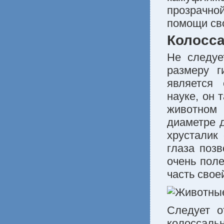
прозрачно
помощи сво
Колосс
Не следуе
размеру г
является
науке, он 
животном 
диаметре д
хрусталик
глаза позв
очень пол
часть свое
Следует о
колоссаль