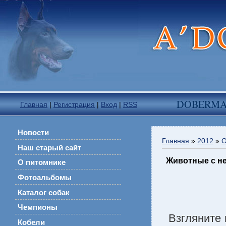
DOBERM
Главная
|
Регистрация
|
Вход
|
RSS
Новости
Главная
»
2012
»
О
Наш старый сайт
Животные с н
О питомнике
Фотоальбомы
Каталог собак
Чемпионы
Взгляните 
Кобели