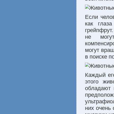
Если чело
как глаз
грейпфрут.
не могу
компенсир
могут вращ
в поиске п
Каждый его
этого жив
обладают 
предполо
ультрафиол
них очень 