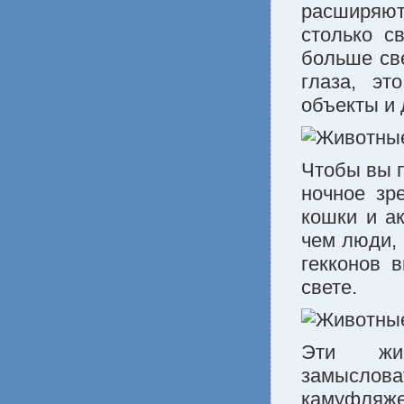
расширяю
столько с
больше све
глаза, эт
объекты и 
Чтобы вы п
ночное зре
кошки и а
чем люди, 
гекконов 
свете.
Эти жив
замыслова
камуфляже