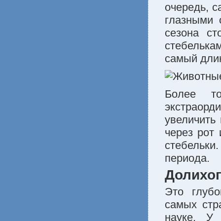
очередь, 
глазными 
сезона ст
стебелькам
самый дли
Более то
экстраорд
увеличить 
через рот 
стебельки.
периода.
Долихоп
Это глубо
самых стр
науке. У