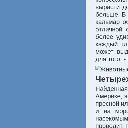
вырасти до
больше. В 
кальмар о
отличной 
более уди
каждый гл
может выд
для того, 
Четыре
Найденна
Америке, э
пресной ил
и на морс
насекомы
проводит, 