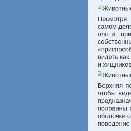
Несмотря 
самом деле
плоти, пр
собств
«приспосо
видеть как
и хищников
Верхняя по
чтобы виде
предназн
половины 
оболочки о
поведение 