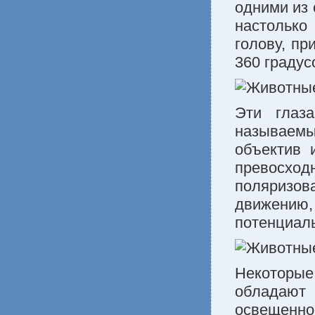
одними из 
настолько
голову, пр
360 градус
Эти глаз
называемы
объектив 
превосход
поляризов
движению
потенциаль
Некоторые 
обладают
освещенн