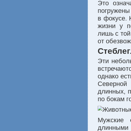
Это означ
погружены 
в фокусе. 
жизни у п
лишь с той
от обезвож
Стеблег
Эти небол
встречают
однако ест
Северной 
длинных, 
по бокам г
Мужские 
длинными 