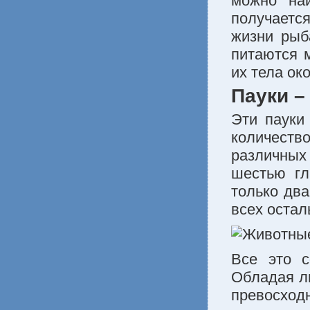
можно най
получается
жизни рыб
питаются 
их тела ок
Пауки –
Эти пауки
количество
различных 
шестью гл
только два
всех остал
Все это с
Обладая л
превосход