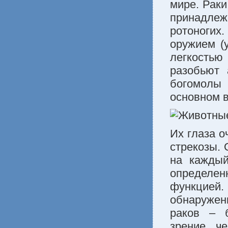
мире. Раки
принадлеж
ротоногих.
оружием (
легкость
разобьют 
богомолы
основном в
Их глаза о
стрекозы.
на каждый
определен
функцией. 
обнаружени
раков – 
зрение, ч