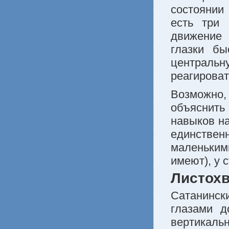
состоянии
есть три 
движение 
глазки б
центральну
реагироват
Возможно,
объяснить
навыков на
единствен
маленьким
имеют), у 
Листохв
Сатанинск
глазами д
вертикал