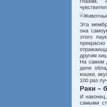
глазам,
чувствител
Эта мембр
она самоу
этого пау
прекрасно 
отражающая
другим хищ
На самом д
деле обла
кошки, аку
100 раз лу
Раки – 
И наконец,
самыми ст