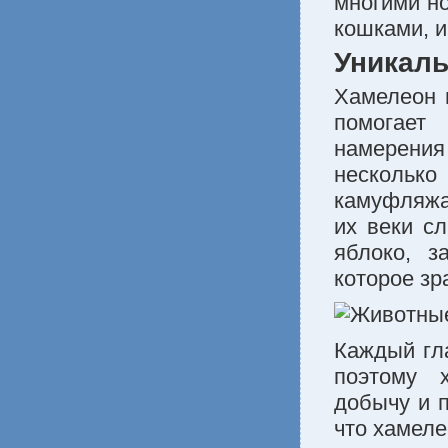
многими н
кошками, и
Уникаль
Хамелеон 
помогает
намерени
несколько
камуфляжа)
их веки с
яблоко, з
которое зр
Каждый гл
поэтому 
добычу и п
что хамеле