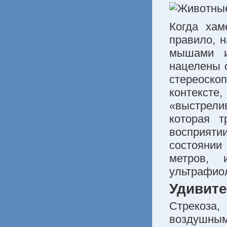
Когда хам
правило, 
мышами и
нацелены о
стереоскоп
контексте,
«выстрелив
которая т
восприятии
состоянии
метров, 
ультрафио
Удивите
Стрекоза,
воздушным