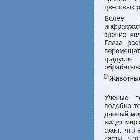
цветовых р
Более т
инфракрас
зрение яв
Глаза рас
перемещат
градусов
обрабатыва
Ученые т
подобно то
данный мо
видит мир 
факт, что
части, чт