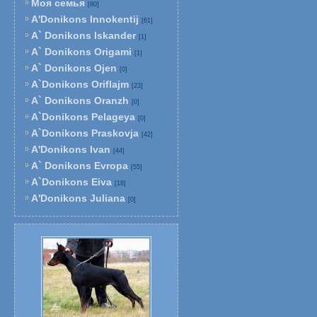
Моя семья
[80]
A'Donikons Innokentij
[61]
A` Donikons Iskander
[1]
A` Donikons Origami
[1]
A` Donikons Ojen
[0]
A`Donikons Oriflajm
[23]
A` Donikons Oranzh
[0]
A`Donikons Pelageya
[0]
A`Donikons Praskovja
[42]
A'Donikons Ivan
[44]
A` Donikons Evropa
[55]
A`Donikons Eiva
[18]
A'Donikons Juliana
[0]