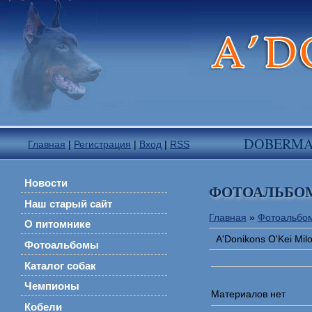
DOBERM
Главная
|
Регистрация
|
Вход
|
RSS
Новости
ФОТОАЛЬБО
Наш старый сайт
Главная
»
Фотоальбо
О питомнике
A'Donikons O'Kei Mi
Фотоальбомы
Каталог собак
Чемпионы
Материалов нет
Кобели