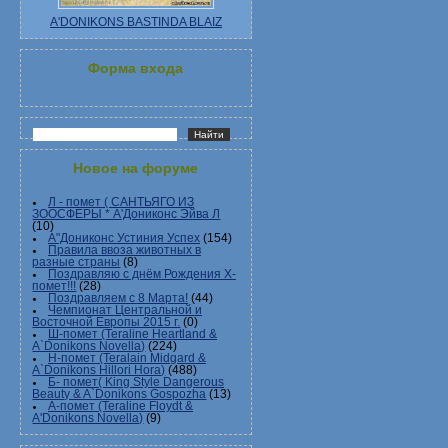
A'DONIKONS BASTINDA BLAIZ
Форма входа
Новое на форуме
Л - помет ( САНТЬЯГО ИЗ
ЗООСФЕРЫ * А'Дониконс Эйва Л
(10)
А"Дониконс Устиния Успех
(154)
Правила ввоза животных в
разные страны
(8)
Поздравляю с днём Рождения Х-
помет!!!
(28)
Поздравляем с 8 Марта!
(44)
Чемпионат Центральной и
Восточной Европы 2015 г.
(0)
Ш-помет (Teraline Heartland &
A`Donikons Novella)
(224)
Н-помет (Teralain Midgard &
A`Donikons Hillori Hora)
(488)
Б- помет( King Style Dangerous
Beauty & A`Donikons Gospozha
(13)
А-помет (Teraline Floydt &
A'Donikons Novella)
(9)