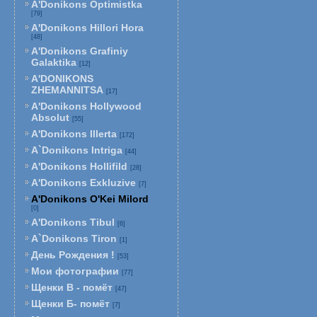
A'Donikons Optimistka
[79]
A'Donikons Hillori Hora
[48]
A'Donikons Grafiniy
Galaktika
[12]
A'DONIKONS
ZHEMANNITSA
[17]
A'Donikons Hollywood
Absolut
[55]
A'Donikons Illerta
[172]
A`Donikons Intriga
[44]
A'Donikons Hollifild
[28]
A'Donikons Exkluzive
[7]
A'Donikons O'Kei Milord
[0]
A'Donikons Tibul
[6]
A`Donikons Tiron
[1]
День Рождения !
[53]
Мои фотографии
[77]
Щенки В - помёт
[47]
Щенки Б- помёт
[7]