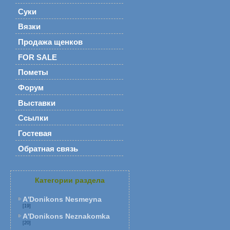
Суки
Вязки
Продажа щенков
FOR SALE
Пометы
Форум
Выставки
Ссылки
Гостевая
Обратная связь
Категории раздела
A'Donikons Nesmeyna
[19]
A'Donikons Neznakomka
[20]