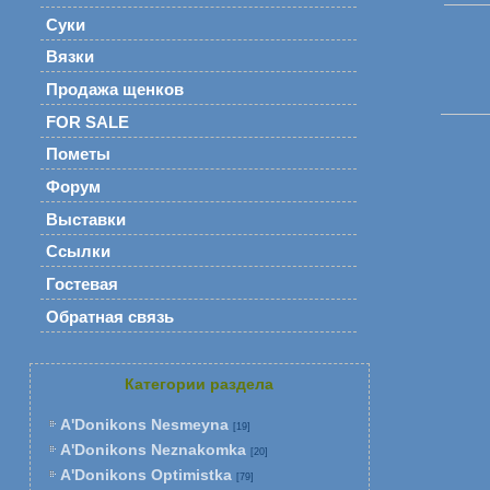
Суки
Вязки
Продажа щенков
FOR SALE
Пометы
Форум
Выставки
Ссылки
Гостевая
Обратная связь
Категории раздела
A'Donikons Nesmeyna
[19]
A'Donikons Neznakomka
[20]
A'Donikons Optimistka
[79]