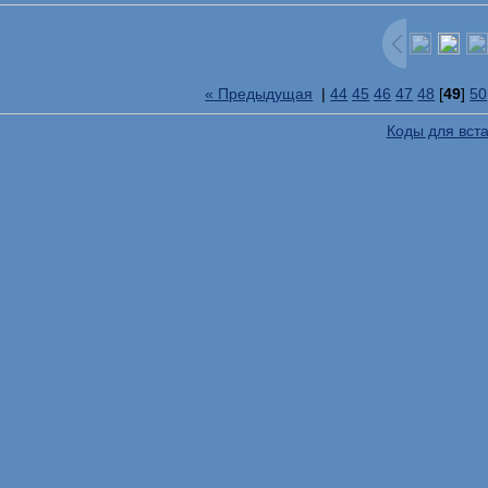
« Предыдущая
|
44
45
46
47
48
[
49
]
50
Коды для вст