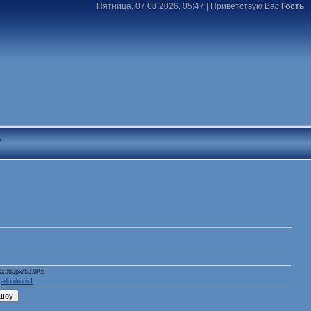
Пятница, 07.08.2026, 05:47 |
Приветствую Вас
Гость
T
0x360px/53.8Kb
:
adonikons1