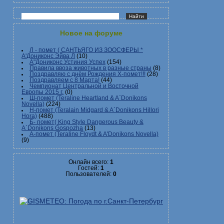
Новое на форуме
Л - помет ( САНТЬЯГО ИЗ ЗООСФЕРЫ *
А'Дониконс Эйва Л
(10)
А"Дониконс Устиния Успех
(154)
Правила ввоза животных в разные страны
(8)
Поздравляю с днём Рождения Х-помет!!!
(28)
Поздравляем с 8 Марта!
(44)
Чемпионат Центральной и Восточной
Европы 2015 г.
(0)
Ш-помет (Teraline Heartland & A`Donikons
Novella)
(224)
Н-помет (Teralain Midgard & A`Donikons Hillori
Hora)
(488)
Б- помет( King Style Dangerous Beauty &
A`Donikons Gospozha
(13)
А-помет (Teraline Floydt & A'Donikons Novella)
(9)
Онлайн всего:
1
Гостей:
1
Пользователей:
0