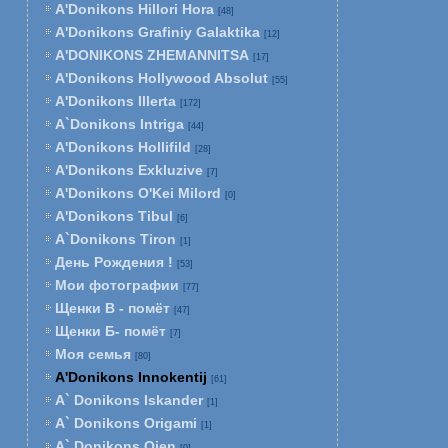
A'Donikons Hillori Hora
[48]
A'Donikons Grafiniy Galaktika
[12]
A'DONIKONS ZHEMANNITSA
[17]
A'Donikons Hollywood Absolut
[55]
A'Donikons Illerta
[172]
A`Donikons Intriga
[44]
A'Donikons Hollifild
[28]
A'Donikons Exkluzive
[7]
A'Donikons O'Kei Milord
[0]
A'Donikons Tibul
[6]
A`Donikons Tiron
[1]
День Рождения !
[53]
Мои фотографии
[77]
Щенки В - помёт
[47]
Щенки Б- помёт
[7]
Моя семья
[80]
A'Donikons Innokentij
[61]
A` Donikons Iskander
[1]
A` Donikons Origami
[1]
A` Donikons Ojen