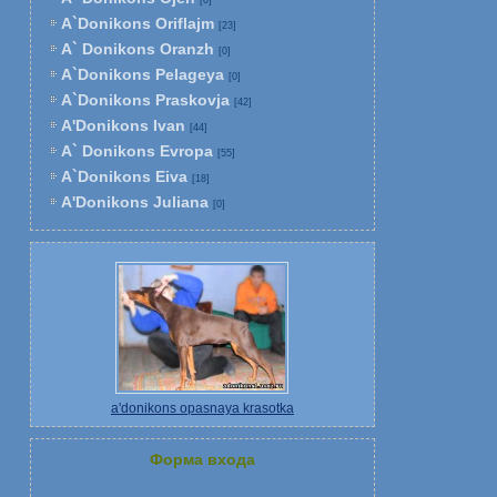
[0]
A`Donikons Oriflajm
[23]
A` Donikons Oranzh
[0]
A`Donikons Pelageya
[0]
A`Donikons Praskovja
[42]
A'Donikons Ivan
[44]
A` Donikons Evropa
[55]
A`Donikons Eiva
[18]
A'Donikons Juliana
[0]
a'donikons opasnaya krasotka
Форма входа