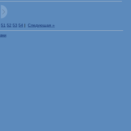
51
52
53
54
|
Следующая »
авки