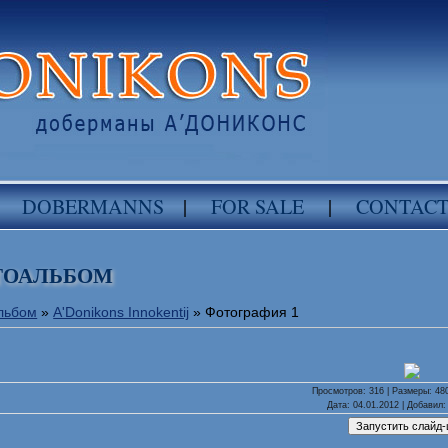
DOBERMANNS
|
FOR SALE
|
CONTAC
ТОАЛЬБОМ
льбом
»
A'Donikons Innokentij
» Фотография 1
Просмотров
: 316 |
Размеры
: 48
Дата
: 04.01.2012 |
Добавил