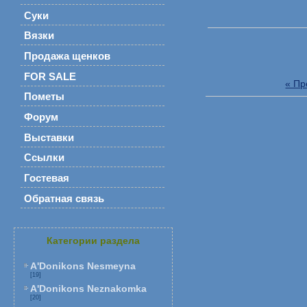
Суки
Вязки
Продажа щенков
FOR SALE
« П
Пометы
Форум
Выставки
Ссылки
Гостевая
Обратная связь
Категории раздела
A'Donikons Nesmeyna
[19]
A'Donikons Neznakomka
[20]