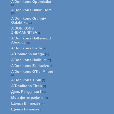
A'Donikons Optimistka
[79]
A'Donikons Hillori Hora
[48]
A'Donikons Grafiniy
Galaktika
[12]
A'DONIKONS
ZHEMANNITSA
[17]
A'Donikons Hollywood
Absolut
[55]
A'Donikons Illerta
[172]
A`Donikons Intriga
[44]
A'Donikons Hollifild
[28]
A'Donikons Exkluzive
[7]
A'Donikons O'Kei Milord
[0]
A'Donikons Tibul
[6]
A`Donikons Tiron
[1]
День Рождения !
[53]
Мои фотографии
[77]
Щенки В - помёт
[47]
Щенки Б- помёт
[7]