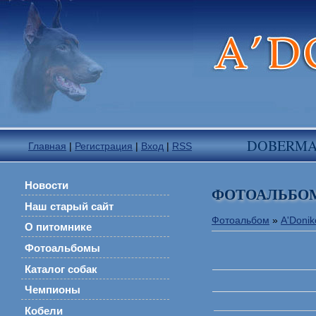
DOBERM
Главная
|
Регистрация
|
Вход
|
RSS
Новости
ФОТОАЛЬБО
Наш старый сайт
Фотоальбом
»
A'Donik
О питомнике
Фотоальбомы
Каталог собак
Чемпионы
Кобели