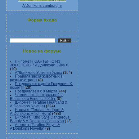
A'Donikons Lamborgini
Форма входа
Новое на форуме
Л - помет ( САНТЬЯГО ИЗ
ЗООСФЕРЫ * А'Дониконс Эйва Л
(10)
А"Дониконс Устиния Успех
(154)
Правила ввоза животных в
разные страны
(8)
Поздравляю с днём Рождения Х-
помет!!!
(28)
Поздравляем с 8 Марта!
(44)
Чемпионат Центральной и
Восточной Европы 2015 г.
(0)
Ш-помет (Teraline Heartland &
A`Donikons Novella)
(224)
Н-помет (Teralain Midgard &
A`Donikons Hillori Hora)
(488)
Б- помет( King Style Dangerous
Beauty & A`Donikons Gospozha
(13)
А-помет (Teraline Floydt &
A'Donikons Novella)
(9)