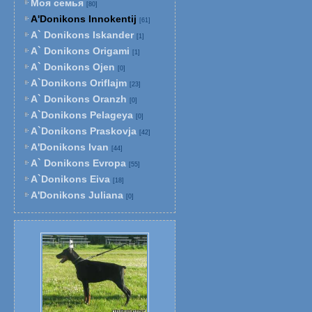
Моя семья
[80]
A'Donikons Innokentij
[61]
A` Donikons Iskander
[1]
A` Donikons Origami
[1]
A` Donikons Ojen
[0]
A`Donikons Oriflajm
[23]
A` Donikons Oranzh
[0]
A`Donikons Pelageya
[0]
A`Donikons Praskovja
[42]
A'Donikons Ivan
[44]
A` Donikons Evropa
[55]
A`Donikons Eiva
[18]
A'Donikons Juliana
[0]