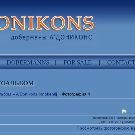
DOBERMANNS
|
FOR SALE
|
CONTAC
ТОАЛЬБОМ
льбом
»
A'Donikons Innokentij
» Фотография 4
Просмотров
: 547 |
Размеры
: 160
Дата
: 14.02.2012 |
Добавил
Просмотреть фотографию в 