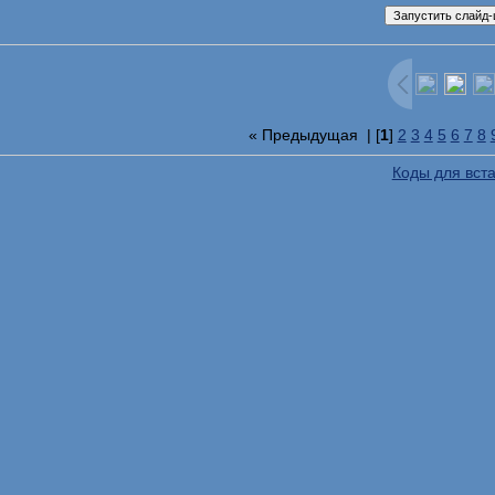
« Предыдущая
| [
1
]
2
3
4
5
6
7
8
Коды для вст