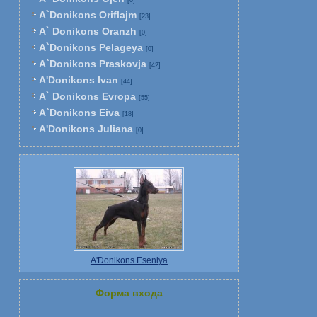
[0]
A`Donikons Oriflajm
[23]
A` Donikons Oranzh
[0]
A`Donikons Pelageya
[0]
A`Donikons Praskovja
[42]
A'Donikons Ivan
[44]
A` Donikons Evropa
[55]
A`Donikons Eiva
[18]
A'Donikons Juliana
[0]
A'Donikons Eseniya
Форма входа