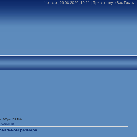
Четверг, 06.08.2026, 10:51 |
Приветствую Вас
Гость
T
0x1200px/158.1Kb
:
Олимпика
реальном размере