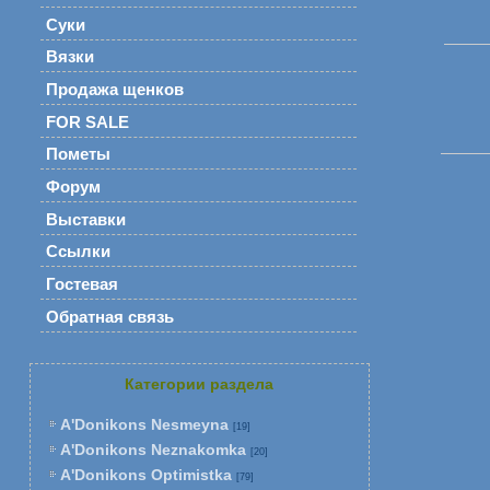
Суки
Вязки
Продажа щенков
FOR SALE
Пометы
Форум
Выставки
Ссылки
Гостевая
Обратная связь
Категории раздела
A'Donikons Nesmeyna
[19]
A'Donikons Neznakomka
[20]
A'Donikons Optimistka
[79]