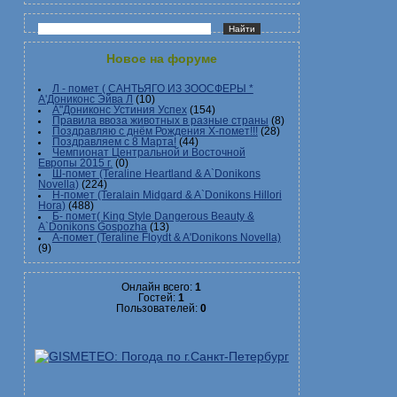
Новое на форуме
Л - помет ( САНТЬЯГО ИЗ ЗООСФЕРЫ *
А'Дониконс Эйва Л
(10)
А"Дониконс Устиния Успех
(154)
Правила ввоза животных в разные страны
(8)
Поздравляю с днём Рождения Х-помет!!!
(28)
Поздравляем с 8 Марта!
(44)
Чемпионат Центральной и Восточной
Европы 2015 г.
(0)
Ш-помет (Teraline Heartland & A`Donikons
Novella)
(224)
Н-помет (Teralain Midgard & A`Donikons Hillori
Hora)
(488)
Б- помет( King Style Dangerous Beauty &
A`Donikons Gospozha
(13)
А-помет (Teraline Floydt & A'Donikons Novella)
(9)
Онлайн всего:
1
Гостей:
1
Пользователей:
0