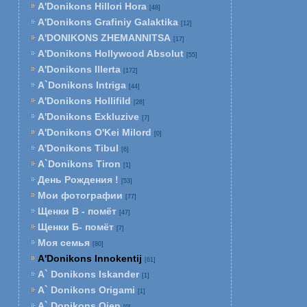
A'Donikons Hillori Hora
[48]
A'Donikons Grafiniy Galaktika
[12]
A'DONIKONS ZHEMANNITSA
[17]
A'Donikons Hollywood Absolut
[55]
A'Donikons Illerta
[172]
A`Donikons Intriga
[44]
A'Donikons Hollifild
[28]
A'Donikons Exkluzive
[7]
A'Donikons O'Kei Milord
[0]
A'Donikons Tibul
[6]
A`Donikons Tiron
[1]
День Рождения !
[53]
Мои фотографии
[77]
Щенки В - помёт
[47]
Щенки Б- помёт
[7]
Моя семья
[80]
A'Donikons Innokentij
[61]
A` Donikons Iskander
[1]
A` Donikons Origami
[1]
A` Donikons Ojen