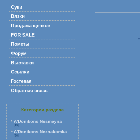
Суки
Вязки
Продажа щенков
FOR SALE
Пометы
Форум
Выставки
Ссылки
Гостевая
Обратная связь
Категории раздела
A'Donikons Nesmeyna
[19]
A'Donikons Neznakomka
[20]