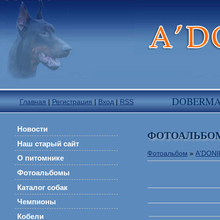
DOBERM
Главная
|
Регистрация
|
Вход
|
RSS
Новости
ФОТОАЛЬБО
Наш старый сайт
Фотоальбом
»
A'DON
О питомнике
Фотоальбомы
Каталог собак
Чемпионы
Кобели