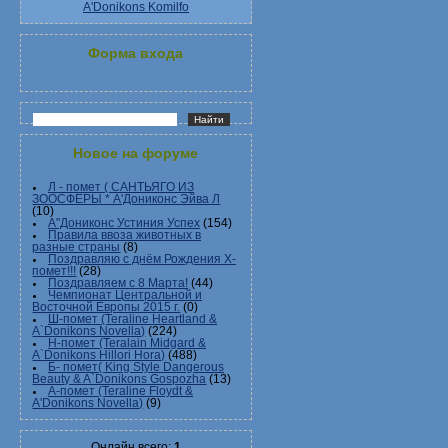
A'Donikons Komilfo
Форма входа
Новое на форуме
Л - помет ( САНТЬЯГО ИЗ
ЗООСФЕРЫ * А'Дониконс Эйва Л
(10)
А"Дониконс Устиния Успех
(154)
Правила ввоза животных в
разные страны
(8)
Поздравляю с днём Рождения Х-
помет!!!
(28)
Поздравляем с 8 Марта!
(44)
Чемпионат Центральной и
Восточной Европы 2015 г.
(0)
Ш-помет (Teraline Heartland &
A`Donikons Novella)
(224)
Н-помет (Teralain Midgard &
A`Donikons Hillori Hora)
(488)
Б- помет( King Style Dangerous
Beauty & A`Donikons Gospozha
(13)
А-помет (Teraline Floydt &
A'Donikons Novella)
(9)
Онлайн всего:
1