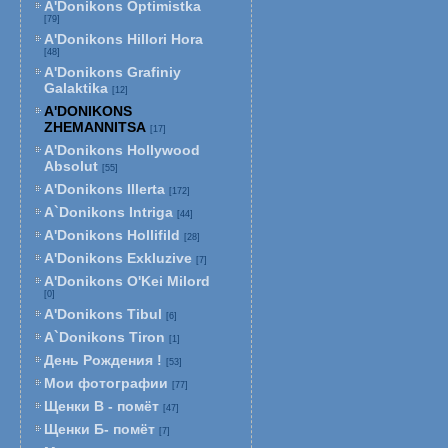
A'Donikons Optimistka
[79]
A'Donikons Hillori Hora
[48]
A'Donikons Grafiniy
Galaktika
[12]
A'DONIKONS
ZHEMANNITSA
[17]
A'Donikons Hollywood
Absolut
[55]
A'Donikons Illerta
[172]
A`Donikons Intriga
[44]
A'Donikons Hollifild
[28]
A'Donikons Exkluzive
[7]
A'Donikons O'Kei Milord
[0]
A'Donikons Tibul
[6]
A`Donikons Tiron
[1]
День Рождения !
[53]
Мои фотографии
[77]
Щенки В - помёт
[47]
Щенки Б- помёт
[7]