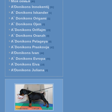
Моя семья
[80]
A'Donikons Innokentij
[61]
A` Donikons Iskander
[1]
A` Donikons Origami
[1]
A` Donikons Ojen
[0]
A`Donikons Oriflajm
[23]
A` Donikons Oranzh
[0]
A`Donikons Pelageya
[0]
A`Donikons Praskovja
[42]
A'Donikons Ivan
[44]
A` Donikons Evropa
[55]
A`Donikons Eiva
[18]
A'Donikons Juliana
[0]