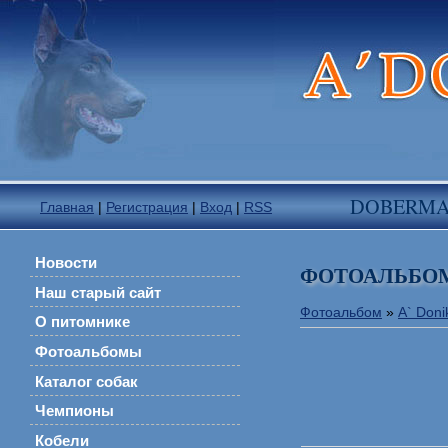
DOBERM
Главная
|
Регистрация
|
Вход
|
RSS
Новости
ФОТОАЛЬБО
Наш старый сайт
Фотоальбом
»
A` Doni
О питомнике
Фотоальбомы
Каталог собак
Чемпионы
Кобели