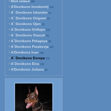
Моя семья
[80]
A'Donikons Innokentij
[61]
A` Donikons Iskander
[1]
A` Donikons Origami
[1]
A` Donikons Ojen
[0]
A`Donikons Oriflajm
[23]
A` Donikons Oranzh
[0]
A`Donikons Pelageya
[0]
A`Donikons Praskovja
[42]
A'Donikons Ivan
[44]
A` Donikons Evropa
[55]
A`Donikons Eiva
[18]
A'Donikons Juliana
[0]