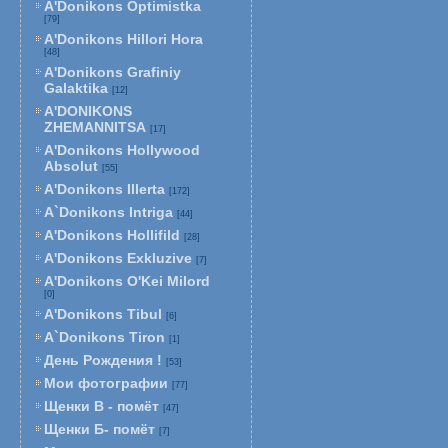
A'Donikons Optimistka
[79]
A'Donikons Hillori Hora
[48]
A'Donikons Grafiniy
Galaktika
[12]
A'DONIKONS
ZHEMANNITSA
[17]
A'Donikons Hollywood
Absolut
[55]
A'Donikons Illerta
[172]
A`Donikons Intriga
[44]
A'Donikons Hollifild
[28]
A'Donikons Exkluzive
[7]
A'Donikons O'Kei Milord
[0]
A'Donikons Tibul
[6]
A`Donikons Tiron
[1]
День Рождения !
[53]
Мои фотографии
[77]
Щенки В - помёт
[47]
Щенки Б- помёт
[7]