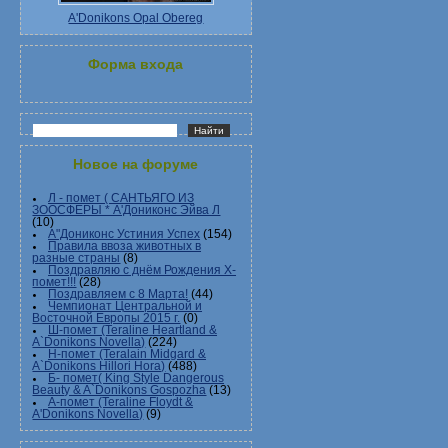
A'Donikons Opal Obereg
Форма входа
Новое на форуме
Л - помет ( САНТЬЯГО ИЗ
ЗООСФЕРЫ * А'Дониконс Эйва Л
(10)
А"Дониконс Устиния Успех
(154)
Правила ввоза животных в
разные страны
(8)
Поздравляю с днём Рождения Х-
помет!!!
(28)
Поздравляем с 8 Марта!
(44)
Чемпионат Центральной и
Восточной Европы 2015 г.
(0)
Ш-помет (Teraline Heartland &
A`Donikons Novella)
(224)
Н-помет (Teralain Midgard &
A`Donikons Hillori Hora)
(488)
Б- помет( King Style Dangerous
Beauty & A`Donikons Gospozha
(13)
А-помет (Teraline Floydt &
A'Donikons Novella)
(9)