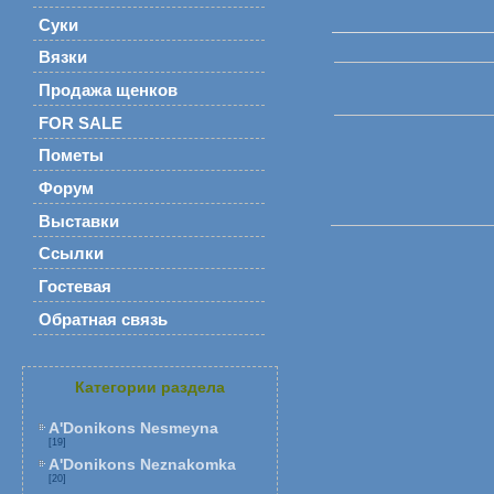
Суки
Вязки
Продажа щенков
FOR SALE
Пометы
Форум
Выставки
Ссылки
Гостевая
Обратная связь
Категории раздела
A'Donikons Nesmeyna
[19]
A'Donikons Neznakomka
[20]