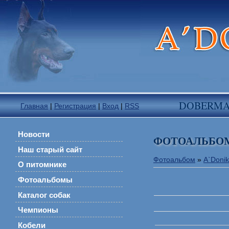
DOBERM
Главная
|
Регистрация
|
Вход
|
RSS
Новости
ФОТОАЛЬБО
Наш старый сайт
Фотоальбом
»
A`Donik
О питомнике
Фотоальбомы
Каталог собак
Чемпионы
Кобели