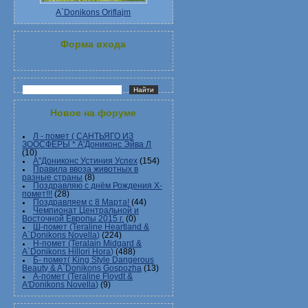
A`Donikons Oriflajm
Форма входа
Новое на форуме
Л - помет ( САНТЬЯГО ИЗ
ЗООСФЕРЫ * А'Дониконс Эйва Л
(10)
А"Дониконс Устиния Успех
(154)
Правила ввоза животных в
разные страны
(8)
Поздравляю с днём Рождения Х-
помет!!!
(28)
Поздравляем с 8 Марта!
(44)
Чемпионат Центральной и
Восточной Европы 2015 г.
(0)
Ш-помет (Teraline Heartland &
A`Donikons Novella)
(224)
Н-помет (Teralain Midgard &
A`Donikons Hillori Hora)
(488)
Б- помет( King Style Dangerous
Beauty & A`Donikons Gospozha
(13)
А-помет (Teraline Floydt &
A'Donikons Novella)
(9)