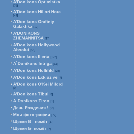
A'Donikons Optimistka
[79]
A'Donikons Hillori Hora
[48]
A'Donikons Grafiniy
Galaktika
[12]
A'DONIKONS
ZHEMANNITSA
[17]
A'Donikons Hollywood
Absolut
[55]
A'Donikons Illerta
[172]
A`Donikons Intriga
[44]
A'Donikons Hollifild
[28]
A'Donikons Exkluzive
[7]
A'Donikons O'Kei Milord
[0]
A'Donikons Tibul
[6]
A`Donikons Tiron
[1]
День Рождения !
[53]
Мои фотографии
[77]
Щенки В - помёт
[47]
Щенки Б- помёт
[7]