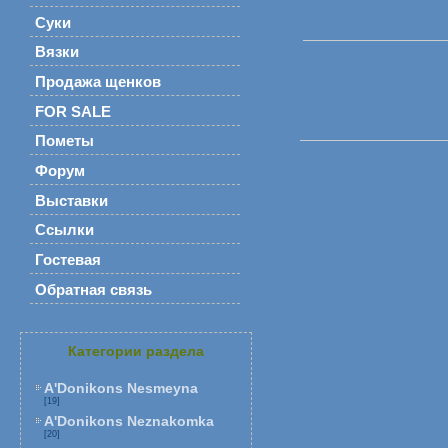
Суки
Вязки
Продажа щенков
FOR SALE
Пометы
Форум
Выставки
Ссылки
Гостевая
Обратная связь
Категории раздела
A'Donikons Nesmeyna
[19]
A'Donikons Neznakomka
[20]