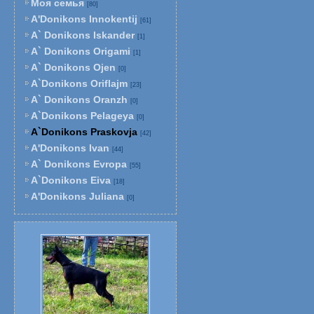
Моя семья
[80]
A'Donikons Innokentij
[61]
A` Donikons Iskander
[1]
A` Donikons Origami
[1]
A` Donikons Ojen
[0]
A`Donikons Oriflajm
[23]
A` Donikons Oranzh
[0]
A`Donikons Pelageya
[0]
A`Donikons Praskovja
[42]
A'Donikons Ivan
[44]
A` Donikons Evropa
[55]
A`Donikons Eiva
[18]
A'Donikons Juliana
[0]