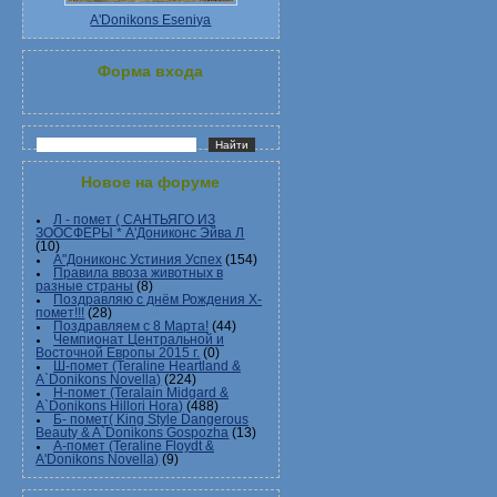
A'Donikons Eseniya
Форма входа
Новое на форуме
Л - помет ( САНТЬЯГО ИЗ
ЗООСФЕРЫ * А'Дониконс Эйва Л
(10)
А"Дониконс Устиния Успех
(154)
Правила ввоза животных в
разные страны
(8)
Поздравляю с днём Рождения Х-
помет!!!
(28)
Поздравляем с 8 Марта!
(44)
Чемпионат Центральной и
Восточной Европы 2015 г.
(0)
Ш-помет (Teraline Heartland &
A`Donikons Novella)
(224)
Н-помет (Teralain Midgard &
A`Donikons Hillori Hora)
(488)
Б- помет( King Style Dangerous
Beauty & A`Donikons Gospozha
(13)
А-помет (Teraline Floydt &
A'Donikons Novella)
(9)