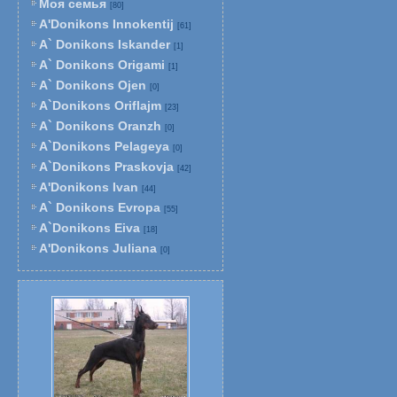
Моя семья
[80]
A'Donikons Innokentij
[61]
A` Donikons Iskander
[1]
A` Donikons Origami
[1]
A` Donikons Ojen
[0]
A`Donikons Oriflajm
[23]
A` Donikons Oranzh
[0]
A`Donikons Pelageya
[0]
A`Donikons Praskovja
[42]
A'Donikons Ivan
[44]
A` Donikons Evropa
[55]
A`Donikons Eiva
[18]
A'Donikons Juliana
[0]