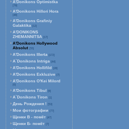
A'Donikons Optimistka
[79]
A'Donikons Hillori Hora
[48]
A'Donikons Grafiniy
Galaktika
[12]
A'DONIKONS
ZHEMANNITSA
[17]
A'Donikons Hollywood
Absolut
[55]
A'Donikons Illerta
[172]
A`Donikons Intriga
[44]
A'Donikons Hollifild
[28]
A'Donikons Exkluzive
[7]
A'Donikons O'Kei Milord
[0]
A'Donikons Tibul
[6]
A`Donikons Tiron
[1]
День Рождения !
[53]
Мои фотографии
[77]
Щенки В - помёт
[47]
Щенки Б- помёт
[7]