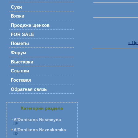
Суки
Вязки
Продажа щенков
FOR SALE
« П
Пометы
Форум
Выставки
Ссылки
Гостевая
Обратная связь
Категории раздела
A'Donikons Nesmeyna
[19]
A'Donikons Neznakomka
[20]