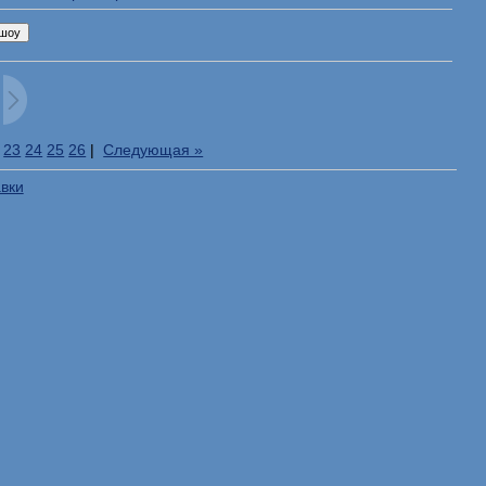
23
24
25
26
|
Следующая »
авки