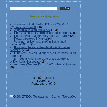
Новое на форуме
Л - помет ( САНТЬЯГО ИЗ ЗООСФЕРЫ *
А'Дониконс Эйва Л
(10)
А"Дониконс Устиния Успех
(154)
Правила ввоза животных в разные страны
(8)
Поздравляю с днём Рождения Х-помет!!!
(28)
Поздравляем с 8 Марта!
(44)
Чемпионат Центральной и Восточной
Европы 2015 г.
(0)
Ш-помет (Teraline Heartland & A`Donikons
Novella)
(224)
Н-помет (Teralain Midgard & A`Donikons Hillori
Hora)
(488)
Б- помет( King Style Dangerous Beauty &
A`Donikons Gospozha
(13)
А-помет (Teraline Floydt & A'Donikons Novella)
(9)
Онлайн всего:
1
Гостей:
1
Пользователей:
0