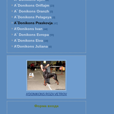
[0]
A`Donikons Oriflajm
[23]
A` Donikons Oranzh
[0]
A`Donikons Pelageya
[0]
A`Donikons Praskovja
[42]
A'Donikons Ivan
[44]
A` Donikons Evropa
[55]
A`Donikons Eiva
[18]
A'Donikons Juliana
[0]
A'DONIKONS ROZA VETROV
Форма входа