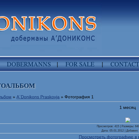
DOBERMANNS
|
FOR SALE
|
CONTAC
ТОАЛЬБОМ
льбом
»
A`Donikons Praskovja
» Фотография 1
1 месяц
Просмотров
: 415 |
Размеры
: 64
Дата
: 05.01.2012 |
Добавил
Просмотреть фотографию в 