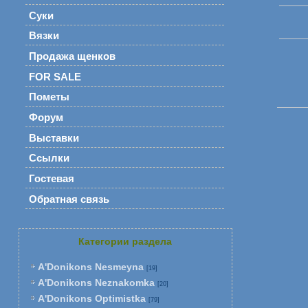
Суки
Вязки
Продажа щенков
FOR SALE
Пометы
Форум
Выставки
Ссылки
Гостевая
Обратная связь
Категории раздела
A'Donikons Nesmeyna
[19]
A'Donikons Neznakomka
[20]
A'Donikons Optimistka
[79]