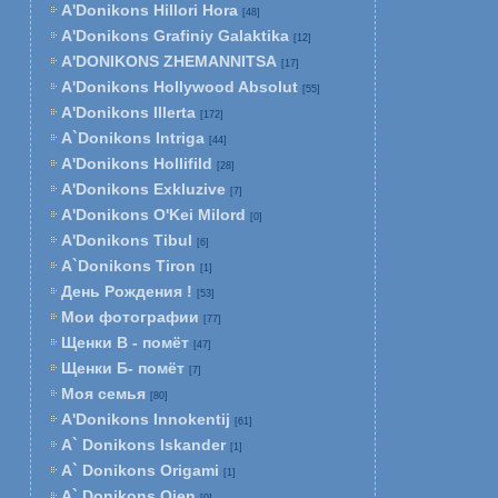
A'Donikons Hillori Hora
[48]
A'Donikons Grafiniy Galaktika
[12]
A'DONIKONS ZHEMANNITSA
[17]
A'Donikons Hollywood Absolut
[55]
A'Donikons Illerta
[172]
A`Donikons Intriga
[44]
A'Donikons Hollifild
[28]
A'Donikons Exkluzive
[7]
A'Donikons O'Kei Milord
[0]
A'Donikons Tibul
[6]
A`Donikons Tiron
[1]
День Рождения !
[53]
Мои фотографии
[77]
Щенки В - помёт
[47]
Щенки Б- помёт
[7]
Моя семья
[80]
A'Donikons Innokentij
[61]
A` Donikons Iskander
[1]
A` Donikons Origami
[1]
A` Donikons Ojen