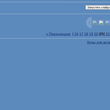
« Предыдущая
|
16
17
18
19
20
[
21
]
22
Коды для вст