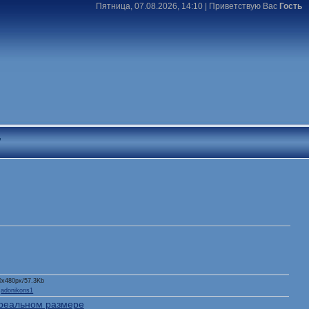
Пятница, 07.08.2026, 14:10 |
Приветствую Вас
Гость
T
0x480px/57.3Kb
:
adonikons1
реальном размере