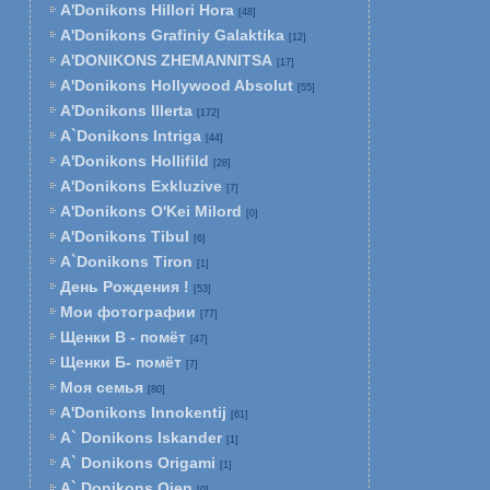
A'Donikons Hillori Hora
[48]
A'Donikons Grafiniy Galaktika
[12]
A'DONIKONS ZHEMANNITSA
[17]
A'Donikons Hollywood Absolut
[55]
A'Donikons Illerta
[172]
A`Donikons Intriga
[44]
A'Donikons Hollifild
[28]
A'Donikons Exkluzive
[7]
A'Donikons O'Kei Milord
[0]
A'Donikons Tibul
[6]
A`Donikons Tiron
[1]
День Рождения !
[53]
Мои фотографии
[77]
Щенки В - помёт
[47]
Щенки Б- помёт
[7]
Моя семья
[80]
A'Donikons Innokentij
[61]
A` Donikons Iskander
[1]
A` Donikons Origami
[1]
A` Donikons Ojen