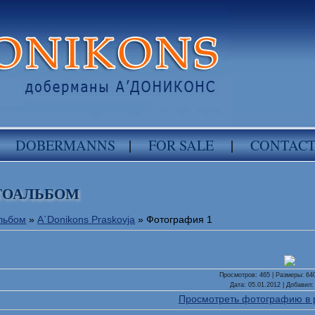
DOBERMANNS
|
FOR SALE
|
CONTAC
ТОАЛЬБОМ
льбом
»
A`Donikons Praskovja
» Фотография 1
Просмотров
: 465 |
Размеры
: 64
Дата
: 05.01.2012 |
Добавил
Просмотреть фотографию в 