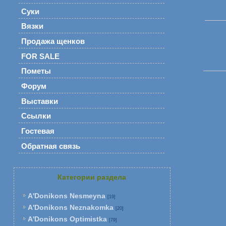
Суки
Вязки
Продажа щенков
FOR SALE
Пометы
Форум
Выставки
Ссылки
Гостевая
Обратная связь
Категории раздела
A'Donikons Nesmeyna
[19]
A'Donikons Neznakomka
[20]
A'Donikons Optimistka
[79]