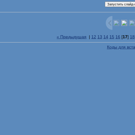
« Предыдущая
|
12
13
14
15
16
[
17
]
18
Коды для вст