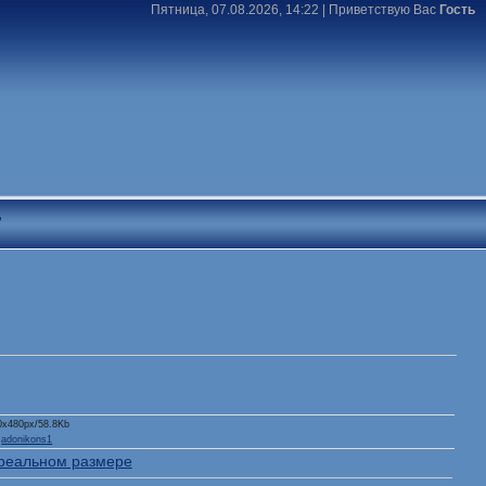
Пятница, 07.08.2026, 14:22 |
Приветствую Вас
Гость
T
0x480px/58.8Kb
:
adonikons1
реальном размере