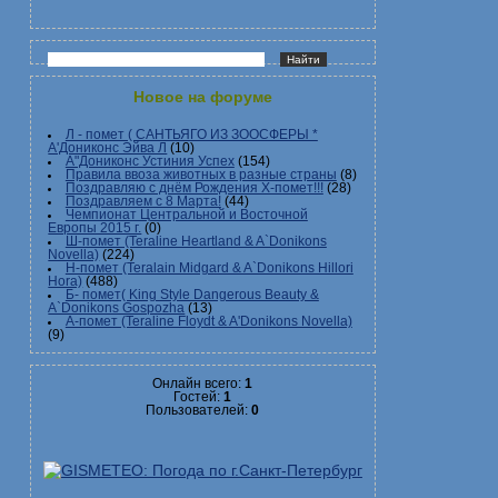
Новое на форуме
Л - помет ( САНТЬЯГО ИЗ ЗООСФЕРЫ *
А'Дониконс Эйва Л
(10)
А"Дониконс Устиния Успех
(154)
Правила ввоза животных в разные страны
(8)
Поздравляю с днём Рождения Х-помет!!!
(28)
Поздравляем с 8 Марта!
(44)
Чемпионат Центральной и Восточной
Европы 2015 г.
(0)
Ш-помет (Teraline Heartland & A`Donikons
Novella)
(224)
Н-помет (Teralain Midgard & A`Donikons Hillori
Hora)
(488)
Б- помет( King Style Dangerous Beauty &
A`Donikons Gospozha
(13)
А-помет (Teraline Floydt & A'Donikons Novella)
(9)
Онлайн всего:
1
Гостей:
1
Пользователей:
0