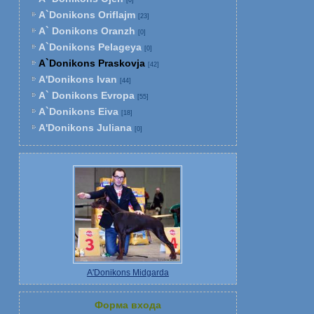
[0]
A`Donikons Oriflajm
[23]
A` Donikons Oranzh
[0]
A`Donikons Pelageya
[0]
A`Donikons Praskovja
[42]
A'Donikons Ivan
[44]
A` Donikons Evropa
[55]
A`Donikons Eiva
[18]
A'Donikons Juliana
[0]
A'Donikons Midgarda
Форма входа