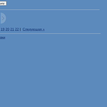
19
20
21
22
|
Следующая »
авки